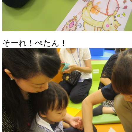
そーれ！ぺたん！