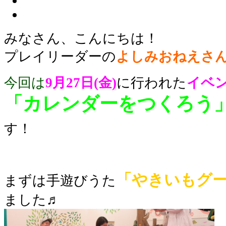
みなさん、こんにちは！
プレイリーダーの
よしみ
お
ねえさ
今回は
9
月27日(金)
に行われた
イベ
「カレンダーをつくろう
す！
「やきいもグ
まずは手遊びうた
ました♬