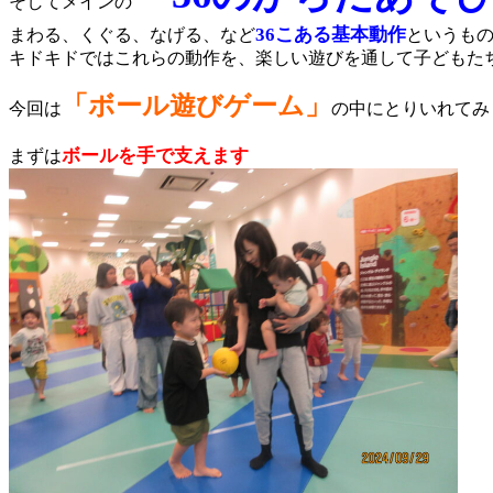
そしてメインの
36こある基本動作
まわる、くぐる、なげる、など
というも
キドキドではこれらの動作を、楽しい遊びを通して子どもたち
「ボール遊びゲーム」
今回は
の中にとりいれてみ
ボールを手で支えます
まずは