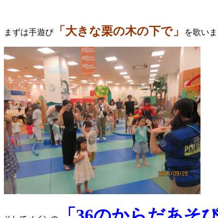
「大きな栗の木の下で」
まずは手遊び
を歌いま
「36のからだあそ