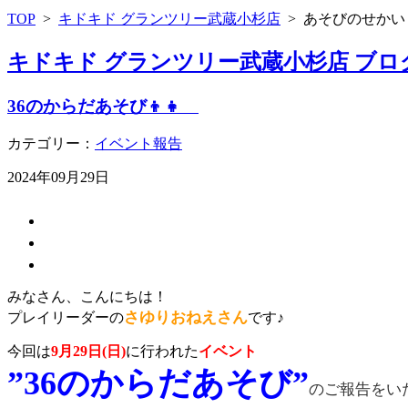
TOP
>
キドキド グランツリー武蔵小杉店
>
あそびのせかい
キドキド グランツリー武蔵小杉店 ブロ
36のからだあそび👦👧
カテゴリー：
イベント報告
2024年09月29日
みなさん、こんにちは！
さゆり
おねえさん
プレイリーダー
の
です♪
今回は
9月29日(日)
に行われた
イベント
”36のからだあそび”
のご報告をい