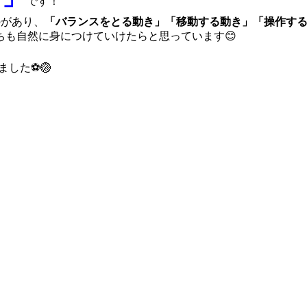
です！
のがあり、
「バランスをとる動き」「移動する動き」「操作す
も自然に身につけていけたらと思っています😊
ました⚽🏐