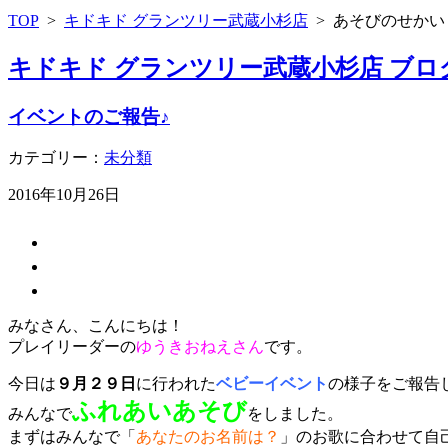
TOP
>
キドキド グランツリー武蔵小杉店
>
あそびのせかい
キドキド グランツリー武蔵小杉店 ブロ
イベントのご報告♪
カテゴリー：
未分類
2016年10月26日
みなさん、こんにちは！
プレイリーダーの
ゆうきおねえさん
です。
今日は
９月２９日
に行われた
ベビーイベント
の様子をご報告
ふれあいあそび
みんなで
をしました。
まずはみんなで「
あなたのお名前は？
」のお歌に合わせて自