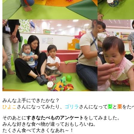
みんな上手にできたかな？
ひよこ
さんになってみたり、
ゴリラ
さんになって
梨
と
栗
をた
そのあとに
すきなたべものアンケート
をしてみました。
みんな好きな食べ物が違っておもしろいね。
たくさん食べて大きくなあれ～！