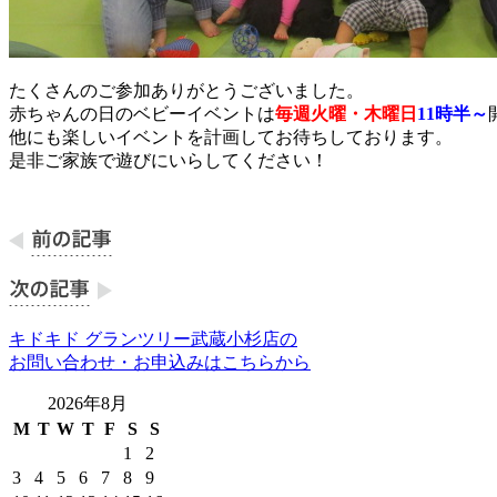
たくさんのご参加ありがとうございました。
赤ちゃんの日のベビーイベントは
毎週火曜・木曜日
11時半～
他にも楽しいイベントを計画してお待ちしております。
是非ご家族で遊びにいらしてください！
キドキド グランツリー武蔵小杉店の
お問い合わせ・お申込みはこちらから
2026年8月
M
T
W
T
F
S
S
1
2
3
4
5
6
7
8
9