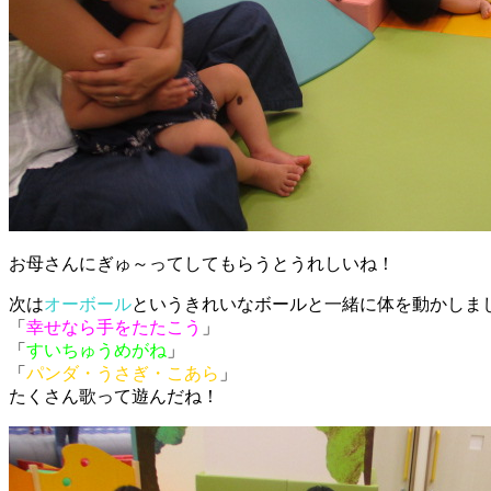
お母さんにぎゅ～ってしてもらうとうれしいね！
次は
オーボール
というきれいなボールと一緒に体を動かしま
「
幸せなら手をたたこう
」
「
すいちゅうめがね
」
「
パンダ・うさぎ・こあら
」
たくさん歌って遊んだね！