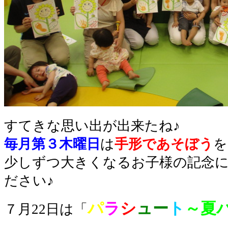
すてきな思い出が出来たね♪
毎月第３木曜日
は
手形であそぼう
を
少しずつ大きくなるお子様の記念
ださい♪
パ
ラ
シ
ュー
ト
～夏
７月22日は「