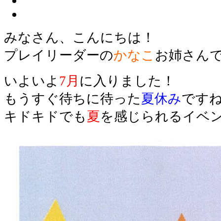
みなさん、こんにちは！
プレイリーダーの
かなこ
お姉さん
いよいよ
7月
に入りました！
もうすぐ待ちに待った
夏休み
ですね
キドキドでも
夏
を感じられるイベ