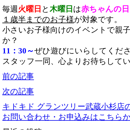
毎週
火曜日
と
木曜日
は
赤ちゃんの日
１歳半までのお子様
が対象です。
小さいお子様向けのイベントで親
か？
11：30～
ぜひ遊びにいらしてくださ
スタッフ一同、心よりお待ちして
前の記事
次の記事
キドキド グランツリー武蔵小杉店
お問い合わせ・お申込みはこちら