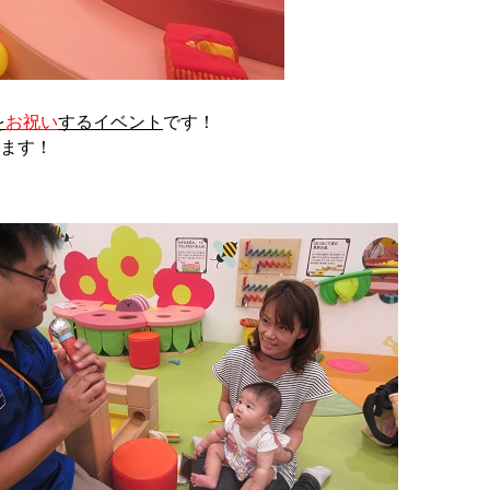
を
お祝い
するイベント
です！
けます！