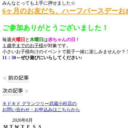
みんなとっても上手に押せました☆
6ヶ月のお友だち、ハーフバースデーお
ご参加ありがとうございました！
毎週
火曜日
と
木曜日
は
赤ちゃんの日
！
１歳半までのお子様
が対象です。
小さいお子様向けのイベントで親子一緒に楽しみませんか？
11：30～
ぜひ遊びにいらしてください♪
キドキド グランツリー武蔵小杉店の
お問い合わせ・お申込みはこちらから
2026年8月
M
T
W
T
F
S
S