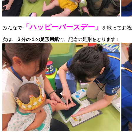
「ハッピーバースデー」
みんなで
を歌ってお祝
次は、
２分の１の足形用紙
で、記念の足形をとります！