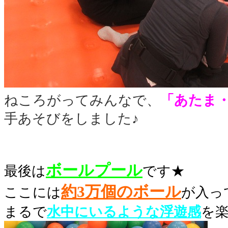
ねころがってみんなで、
「あたま
手あそびをしました♪
ボールプール
最後は
です★
約
3万個のボール
ここには
が入っ
まるで
水中にいるような浮遊感
を楽