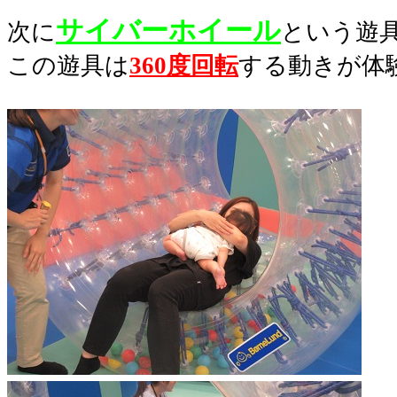
サイバーホイール
次に
という遊
この遊具は
360度回転
する動きが体