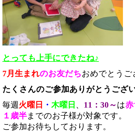
とっても上手にできたね♪
7月生まれ
のお友だち
おめでとうご
たくさんのご参加ありがとうござい
毎週
火曜日
・
木曜日
、
11：30～
は
赤
１歳半
までのお子様が対象です。
ご参加お待ちしております。