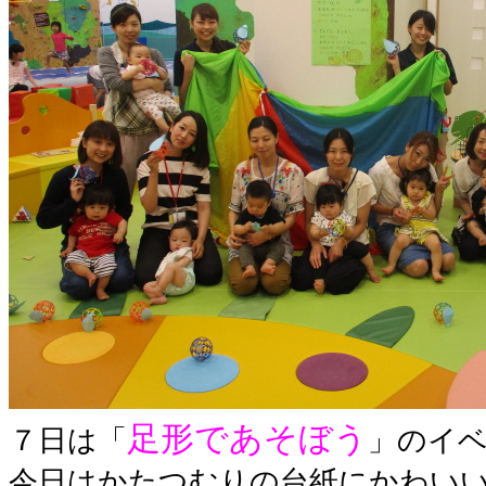
足形であそぼう
７日は「
」のイ
今日はかたつむりの台紙にかわい