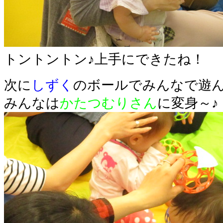
トントントン♪上手にできたね！
次に
しずく
のボールでみんなで遊
みんなは
かたつむりさん
に変身～♪