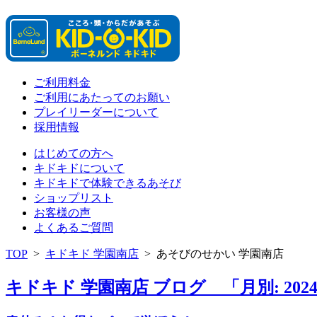
ご利用料金
ご利用にあたってのお願い
プレイリーダーについて
採用情報
はじめての方へ
キドキドについて
キドキドで体験できるあそび
ショップリスト
お客様の声
よくあるご質問
TOP
>
キドキド 学園南店
>
あそびのせかい 学園南店
キドキド 学園南店 ブログ 「月別: 202