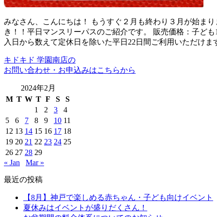
みなさん、こんにちは！ もうすぐ２月も終わり３月が始まり
き！！平日マンスリーパスのご紹介です。 販売価格：子ども1人
入日から数えて定休日を除いた平日22日間ご利用いただけます
キドキド 学園南店の
お問い合わせ・お申込みはこちらから
2024年2月
M
T
W
T
F
S
S
1
2
3
4
5
6
7
8
9
10
11
12
13
14
15
16
17
18
19
20
21
22
23
24
25
26
27
28
29
« Jan
Mar »
最近の投稿
【8月】神戸で楽しめる赤ちゃん・子ども向けイベント
夏休みはイベントが盛りだくさん！