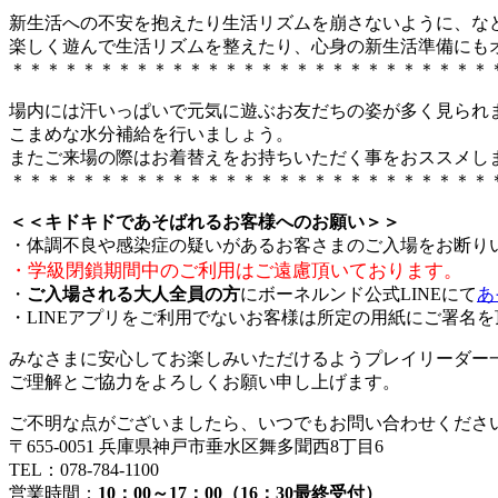
新生活への不安を抱えたり生活リズムを崩さないように、な
楽しく遊んで生活リズムを整えたり、心身の新生活準備にも
＊＊＊＊＊＊＊＊＊＊＊＊＊＊＊＊＊＊＊＊＊＊＊＊＊＊＊
場内には汗いっぱいで元気に遊ぶお友だちの姿が多く見られ
こまめな水分補給を行いましょう。
またご来場の際はお着替えをお持ちいただく事をおススメし
＊＊＊＊＊＊＊＊＊＊＊＊＊＊＊＊＊＊＊＊＊＊＊＊＊＊＊
＜＜キドキドであそばれるお客様へのお願い＞＞
・体調不良や感染症の疑いがあるお客さまのご入場をお断り
・学級閉鎖期間中のご利用はご遠慮頂いております。
・
ご入場される大人全員の方
にボーネルンド公式LINEにて
あ
・LINEアプリをご利用でないお客様は所定の用紙にご署名
みなさまに安心してお楽しみいただけるようプレイリーダー
ご理解とご協力をよろしくお願い申し上げます。
ご不明な点がございましたら、いつでもお問い合わせくださ
〒655-0051 兵庫県神戸市垂水区舞多聞西8丁目6
TEL：078-784-1100
営業時間：
10：00～17：00（16：30最終受付）