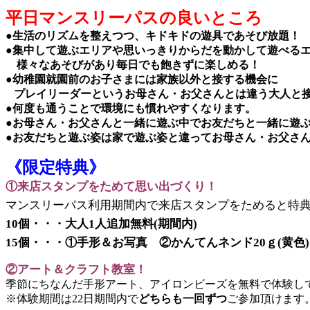
平日マンスリーパスの良いところ
●生活のリズムを整えつつ、キドキドの遊具であそび放題！
●集中して遊ぶエリアや思いっきりからだを動かして遊べる
様々なあそびがあり毎日でも飽きずに楽しめる！
●幼稚園就園前のお子さまには家族以外と接する機会に
プレイリーダーというお母さん・お父さんとは違う大人と
●何度も通うことで環境にも慣れやすくなります。
●お母さん・お父さんと一緒に遊ぶ中でお友だちと一緒に遊
●お友だちと遊ぶ姿は家で遊ぶ姿と違ってお母さん・お父さ
《限定特典》
①来店スタンプをためて思い出づくり！
マンスリーパス利用期間内で来店スタンプをためると特
10個・・・大人1人追加無料(期間内)
15個・・・①手形＆お写真 ②かんてんネンド20ｇ(黄
②アート＆クラフト教室！
季節にちなんだ手形アート、アイロンビーズを無料で体験し
※体験期間は22日期間内で
どちらも一回ずつ
ご参加頂けます