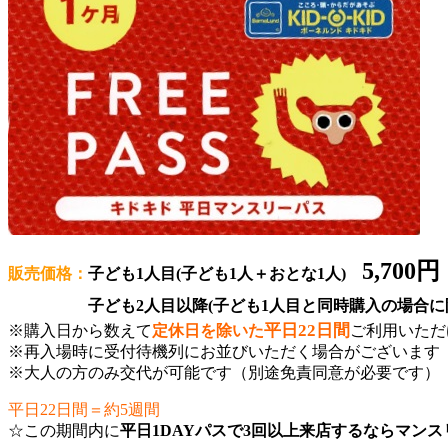
5,700円
販売価格：
子ども1人目(子ども1人＋おとな1人)
子ども2人目以降(子ども1人目と同時購入の場合に限
平日22日間
※購入日から数えて
定休日を除いた
ご利用いただ
※再入場時に受付待機列にお並びいただく場合がございます
※大人の方のみ交代が可能です（別途免責同意が必要です）
平日22日間＝約5週間
☆この期間内に
平日1DAYパスで3回以上来店するならマン