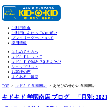
ご利用料金
ご利用にあたってのお願い
プレイリーダーについて
採用情報
はじめての方へ
キドキドについて
キドキドで体験できるあそび
ショップリスト
お客様の声
よくあるご質問
TOP
>
キドキド 学園南店
>
あそびのせかい 学園南店
キドキド 学園南店 ブログ 「月別: 202