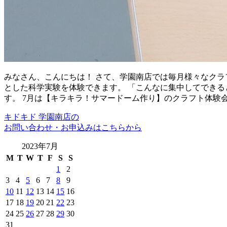
みなさん、こんにちは！ さて、学園南店では毎月様々なクラ
とした科学実験を体験できます。 「こんなに集中してできる
す。 7月は【キラキラ！サマードーム作り】のクラフト体験
キドキド 学園南店の
お問い合わせ・お申込みはこちらから
2023年7月
M
T
W
T
F
S
S
1
2
3
4
5
6
7
8
9
10
11
12
13
14
15
16
17
18
19
20
21
22
23
24
25
26
27
28
29
30
31