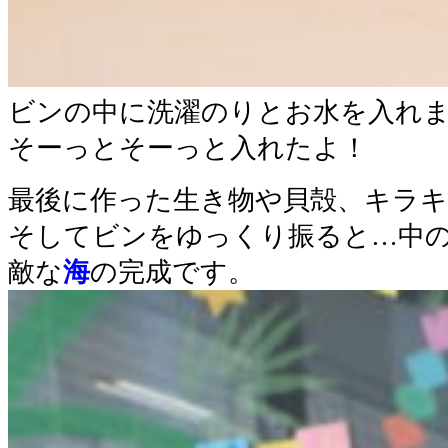
ビンの中に洗濯のりとお水を入れ
そーっとそーっと入れたよ！
最後に作った生き物や貝殻、キラ
そしてビンをゆっくり振ると…中
敵な
海
の完成です。