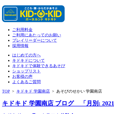
ご利用料金
ご利用にあたってのお願い
プレイリーダーについて
採用情報
はじめての方へ
キドキドについて
キドキドで体験できるあそび
ショップリスト
お客様の声
よくあるご質問
TOP
>
キドキド 学園南店
>
あそびのせかい 学園南店
キドキド 学園南店 ブログ 「月別: 202