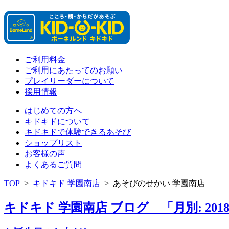
ご利用料金
ご利用にあたってのお願い
プレイリーダーについて
採用情報
はじめての方へ
キドキドについて
キドキドで体験できるあそび
ショップリスト
お客様の声
よくあるご質問
TOP
>
キドキド 学園南店
>
あそびのせかい 学園南店
キドキド 学園南店 ブログ 「月別: 201