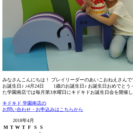
みなさんこんにちは！ プレイリーダーのあいこおねえさんで
お誕生日♪ ♪4月24日 1歳のお誕生日♪ お誕生日おめで
た学園南店では毎月第3水曜日にキドキドお誕生日会を開催し
キドキド 学園南店の
お問い合わせ・お申込みはこちらから
2018年4月
M
T
W
T
F
S
S