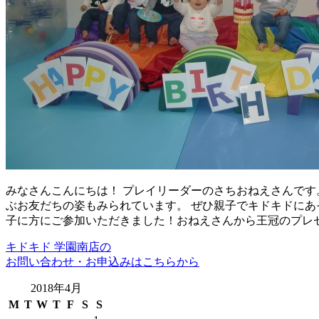
みなさんこんにちは！ プレイリーダーのさちおねえさんです
ぶお友だちの姿もみられています。 ぜひ親子でキドキドにあ
子に方にご参加いただきました！おねえさんから王冠のプレ
キドキド 学園南店の
お問い合わせ・お申込みはこちらから
2018年4月
M
T
W
T
F
S
S