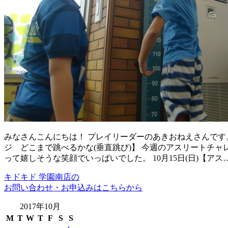
みなさんこんにちは！ プレイリーダーのあきおねえさんです。 今
ジ どこまで跳べるかな(垂直跳び)】 今週のアスリートチ
って嬉しそうな笑顔でいっぱいでした。 10月15日(日)【アス
キドキド 学園南店の
お問い合わせ・お申込みはこちらから
2017年10月
M
T
W
T
F
S
S