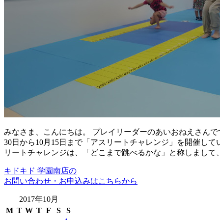
みなさま、こんにちは。 プレイリーダーのあいおねえさんで
30日から10月15日まで「アスリートチャレンジ」を開催し
リートチャレンジは、「どこまで跳べるかな」と称しまして、
キドキド 学園南店の
お問い合わせ・お申込みはこちらから
2017年10月
M
T
W
T
F
S
S