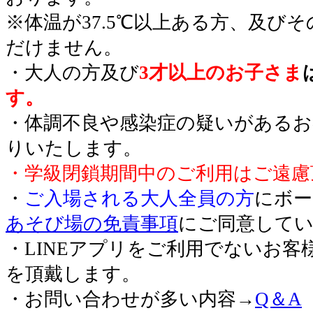
※体温が37.5℃以上ある方、及び
だけません。
・大人の方及び
3才以上のお子さま
す。
・体調不良や感染症の疑いがあるお
りいたします。
・学級閉鎖期間中のご利用はご遠慮
・
ご入場される大人全員の方
にボー
あそび場の免責事項
にご同意して
・LINEアプリをご利用でないお客
を頂戴します。
・お問い合わせが多い内容→
Q＆A