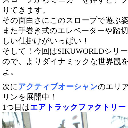
りてきます。
その面白さにこのスロープで遊ぶ
また手巻き式のエレベーターや踏
しい仕掛けがいっぱい！
そして！今回はSIKUWORLDシ
ので、よりダイナミックな世界観
よ。
次に
アクティブオーシャン
のエリ
リンを展開中！
1つ目は
エアトラックファクトリー