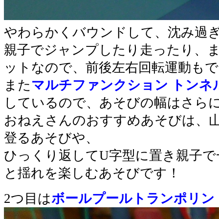
やわらかくバウンドして、沈み過
親子でジャンプしたり走ったり、
ットなので、前後左右回転運動も
また
マルチファンクション トンネ
しているので、あそびの幅はさら
おねえさんのおすすめあそびは、
登るあそびや、
ひっくり返してU字型に置き親子で
と揺れを楽しむあそびです！
2つ目は
ボールプールトランポリン