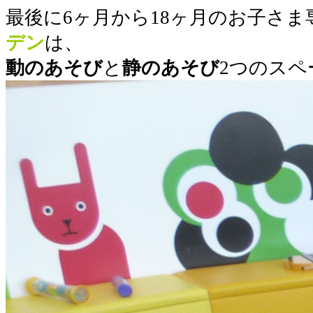
最後に6ヶ月から18ヶ月のお子さま
デン
は、
動のあそび
と
静のあそび
2つのス