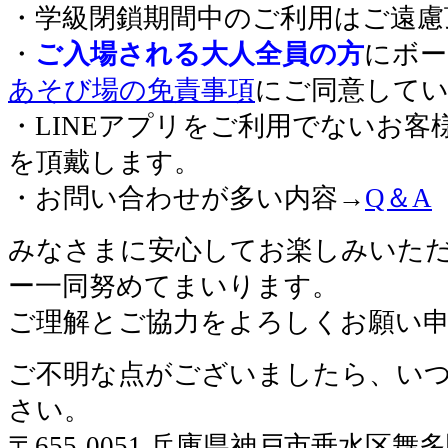
・学級閉鎖期間中のご利用はご遠慮
・
ご入場される大人全員の方
にボー
あそび場の免責事項
にご同意して
・LINEアプリをご利用でないお客
を頂戴します。
・お問い合わせが多い内容→
Q＆A
みなさまに安心してお楽しみいた
ー一同努めてまいります。
ご理解とご協力をよろしくお願い
ご不明な点がございましたら、い
さい。
〒655-0051 兵庫県神戸市垂水区舞