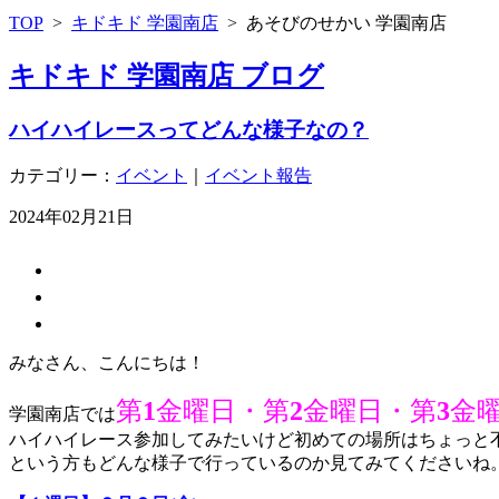
TOP
>
キドキド 学園南店
>
あそびのせかい 学園南店
キドキド 学園南店 ブログ
ハイハイレースってどんな様子なの？
カテゴリー：
イベント
｜
イベント報告
2024年02月21日
みなさん、こんにちは！
第
1
金曜日・第
2
金曜日・第
3
金
学園南店では
ハイハイレース参加してみたいけど初めての場所はちょっと
という方もどんな様子で行っているのか見てみてくださいね