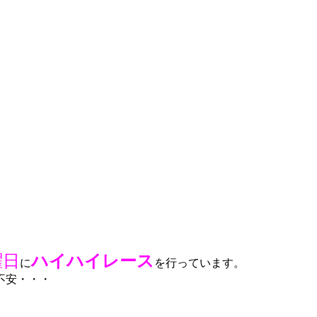
曜日
ハイハイレース
に
を行っています。
不安・・・
。