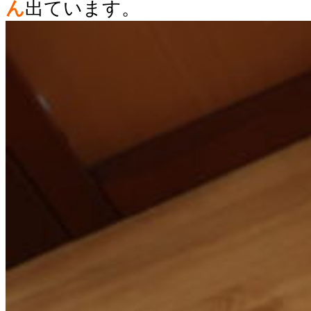
ん
出ています。