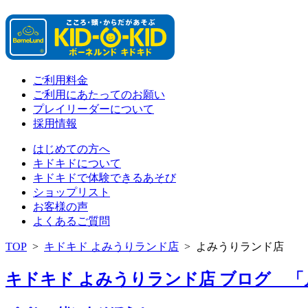
ご利用料金
ご利用にあたってのお願い
プレイリーダーについて
採用情報
はじめての方へ
キドキドについて
キドキドで体験できるあそび
ショップリスト
お客様の声
よくあるご質問
TOP
>
キドキド よみうりランド店
>
よみうりランド店
キドキド よみうりランド店 ブログ 「月別