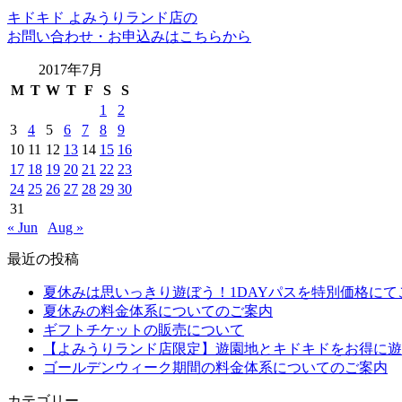
キドキド よみうりランド店の
お問い合わせ・お申込みはこちらから
2017年7月
M
T
W
T
F
S
S
1
2
3
4
5
6
7
8
9
10
11
12
13
14
15
16
17
18
19
20
21
22
23
24
25
26
27
28
29
30
31
« Jun
Aug »
最近の投稿
夏休みは思いっきり遊ぼう！1DAYパスを特別価格にて
夏休みの料金体系についてのご案内
ギフトチケットの販売について
【よみうりランド店限定】遊園地とキドキドをお得に遊
ゴールデンウィーク期間の料金体系についてのご案内
カテゴリー