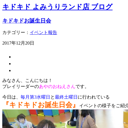
キドキド よみうりランド店 ブログ
キドキドお誕生日会
カテゴリー：
イベント報告
2017年12月20日
みなさん、こんにちは！
プレイリーダーの
あやのおねえさん
です。
今日は、
毎月第3水曜日
と
最終土曜日
に行われている
『キドキドお誕生日会』
イベントの様子をご紹介