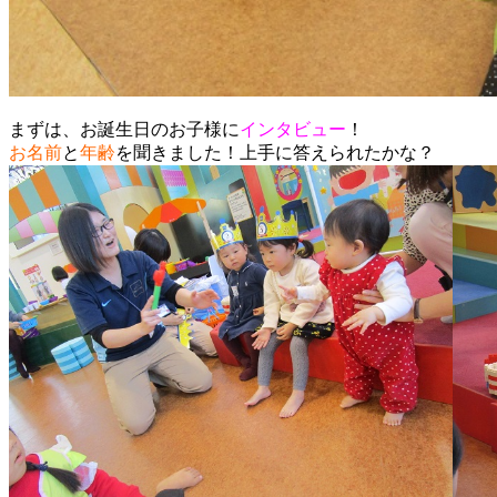
まずは、お誕生日のお子様に
インタビュー
！
お名前
と
年齢
を聞きました！上手に答えられたかな？