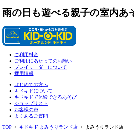
雨の日も遊べる親子の室内あ
ご利用料金
ご利用にあたってのお願い
プレイリーダーについて
採用情報
はじめての方へ
キドキドについて
キドキドで体験できるあそび
ショップリスト
お客様の声
よくあるご質問
TOP
>
キドキド よみうりランド店
>
よみうりランド店