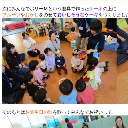
次にみんなでポリーＭという遊具で作った
ケーキ
の上に
フルーツ
や
おかし
をのせて
お
い
し
そ
う
な
ケ
ー
キ
をつくりまし
そのあとは
お誕生日の歌
を歌ってみんなでお祝いして、