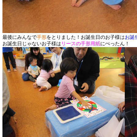
最後にみんなで
手形
をとりました！お誕生日のお子様
は
お誕
お誕生日じゃないお子様は
リースの手形用紙
にぺったん！