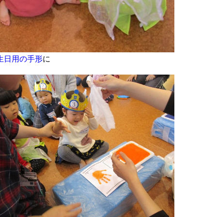
生日用の手形
に