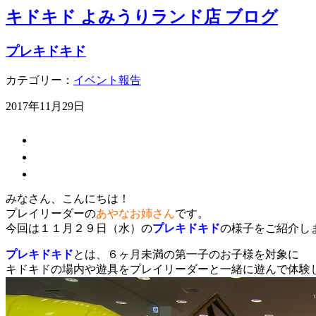
キドキド よみうりランド店 ブログ
プレキドキド
カテゴリー：
イベント報告
2017年11月29日
みなさん、こんにちは！
プレイリーダーの
あやなお姉さん
です。
今回は１１月２９日（水）の
プレキドキド
の様子をご紹介し
プレキドキド
とは、６ヶ月未満の第一子のお子様を対象に
キドキドの場内や遊具をプレイリーダーと一緒に遊んで体験