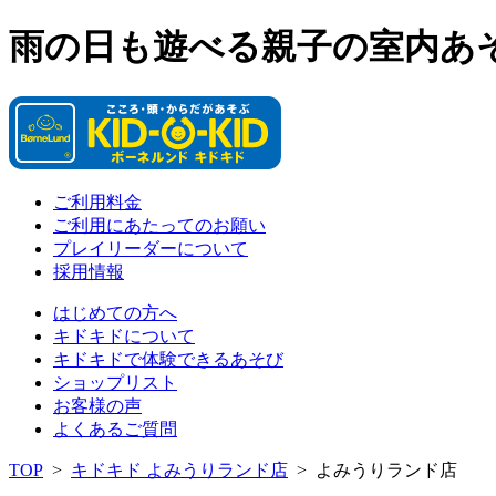
雨の日も遊べる親子の室内あ
ご利用料金
ご利用にあたってのお願い
プレイリーダーについて
採用情報
はじめての方へ
キドキドについて
キドキドで体験できるあそび
ショップリスト
お客様の声
よくあるご質問
TOP
>
キドキド よみうりランド店
>
よみうりランド店