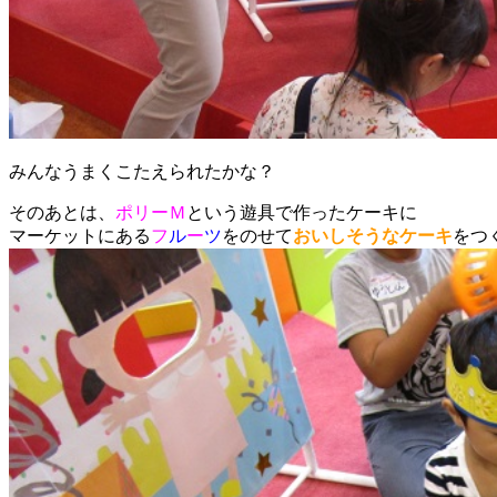
みんなうまくこたえられたかな？
そのあとは、
ポリーＭ
という遊具で作ったケーキに
マーケットにある
フ
ル
ー
ツ
をのせて
おいしそうなケーキ
をつ