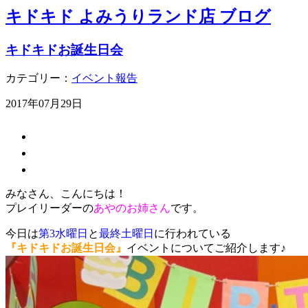
キドキド よみうりランド店 ブログ
キドキドお誕生日会
カテゴリー：
イベント報告
2017年07月29日
みなさん、こんにちは！
プレイリーダーの
あやのお姉さん
です。
今日は
第3水曜日
と
最終土曜日
に行われている
『キドキドお誕生日会』
イベントについてご紹介します♪