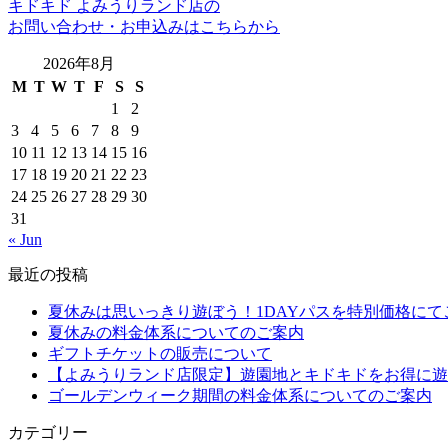
キドキド よみうりランド店の
お問い合わせ・お申込みはこちらから
2026年8月
M
T
W
T
F
S
S
1
2
3
4
5
6
7
8
9
10
11
12
13
14
15
16
17
18
19
20
21
22
23
24
25
26
27
28
29
30
31
« Jun
最近の投稿
夏休みは思いっきり遊ぼう！1DAYパスを特別価格にて
夏休みの料金体系についてのご案内
ギフトチケットの販売について
【よみうりランド店限定】遊園地とキドキドをお得に遊
ゴールデンウィーク期間の料金体系についてのご案内
カテゴリー