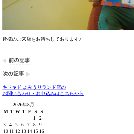
皆様のご来店をお待ちしております♪
キドキド よみうりランド店の
お問い合わせ・お申込みはこちらから
2026年8月
M
T
W
T
F
S
S
1
2
3
4
5
6
7
8
9
10
11
12
13
14
15
16