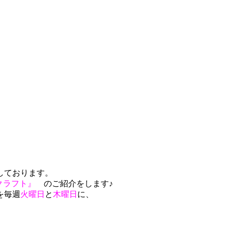
しております。
りクラフト』
のご紹介をします♪
を毎週
火曜日
と
木曜日
に、