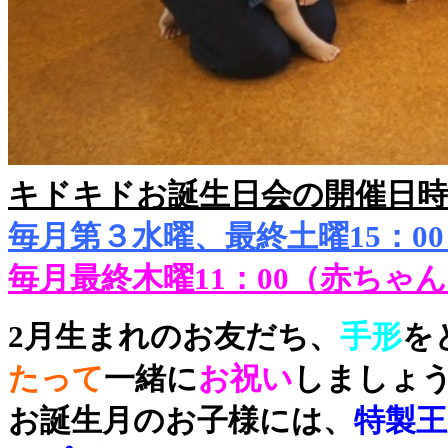
キドキドお誕生日会の開催日時
毎月第３水曜、最終土曜15：0
毎月最終木曜11：00（赤ちゃ
2月生まれのお友だち、
手形
を
たって
一緒に
お祝い
しましょ
お誕生月のお子様には、
特製王