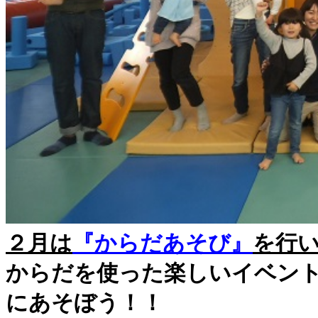
２月は
『からだあそび』
を行い
からだを使った楽しいイベン
にあそぼう
！！