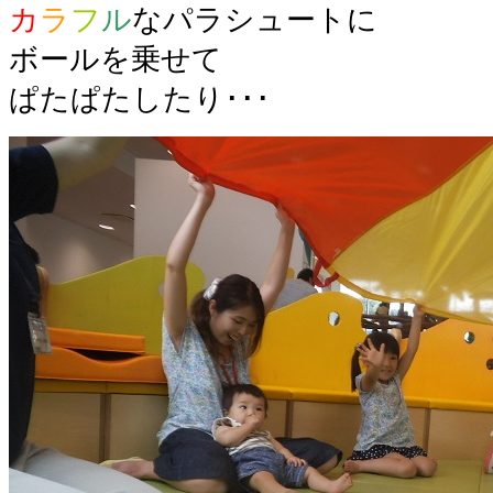
カ
ラ
フ
ル
なパラシュートに
ボールを乗せて
ぱたぱたしたり･･･