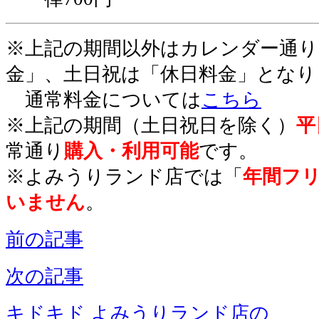
※上記の期間以外はカレンダー通り
金」、土日祝は「休日料金」となり
通常料金については
こちら
※上記の期間
（土日祝日を除く）
平
常通り
購入
・
利用可能
です。
※よみうりランド店では「
年間フ
いません
。
前の記事
次の記事
キドキド よみうりランド店の