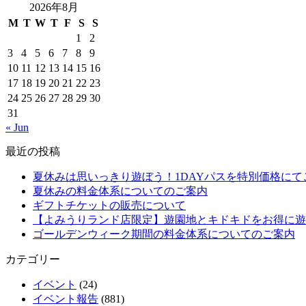
2026年8月
M
T
W
T
F
S
S
1
2
3
4
5
6
7
8
9
10
11
12
13
14
15
16
17
18
19
20
21
22
23
24
25
26
27
28
29
30
31
« Jun
最近の投稿
夏休みは思いっきり遊ぼう！1DAYパスを特別価格にて
夏休みの料金体系についてのご案内
ギフトチケットの販売について
【よみうりランド店限定】遊園地とキドキドをお得に遊
ゴールデンウィーク期間の料金体系についてのご案内
カテゴリー
イベント
(24)
イベント報告
(881)