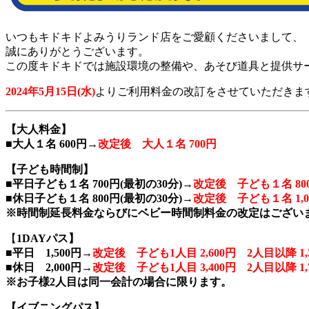
いつもキドキドよみうりランド店をご愛顧くださいまして、
誠にありがとうございます。
この度キドキドでは施設環境の整備や、あそび道具と提供サ
2024年5月15日(水)
よりご利用料金の改訂をさせていただきま
【大人料金】
■大人１名 600円→
改定後 大人１名 700円
【子ども時間制】
■平日子ども１名 700円(最初の30分)→
改定後 子ども１名 80
■休日子ども１名 800円(最初の30分)→
改定後 子ども１名 1,0
※時間制延長料金ならびにベビー時間制料金の改定はござい
【
1DAYパス】
■平日 1,500円→
改定後 子ども1人目 2,600円 2人目以降 1,
■休日 2,000円→
改定後 子ども1人目 3,400円 2人目以降 1,
※お子様2人目は同一会計の場合に限ります。
【イブニングパス】