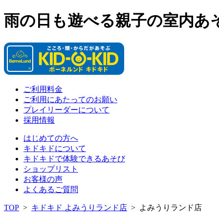
雨の日も遊べる親子の室内あ
ご利用料金
ご利用にあたってのお願い
プレイリーダーについて
採用情報
はじめての方へ
キドキドについて
キドキドで体験できるあそび
ショップリスト
お客様の声
よくあるご質問
TOP
>
キドキド よみうりランド店
>
よみうりランド店