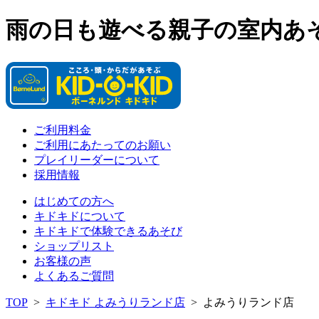
雨の日も遊べる親子の室内あ
ご利用料金
ご利用にあたってのお願い
プレイリーダーについて
採用情報
はじめての方へ
キドキドについて
キドキドで体験できるあそび
ショップリスト
お客様の声
よくあるご質問
TOP
>
キドキド よみうりランド店
>
よみうりランド店