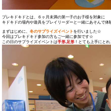
プレキドキドとは、６ヶ月未満の第一子のお子様を対象に
キドキドの場内や遊具をプレイリーダーと一緒にあそんで体
まずはじめに、
冬の
サプライズイベント
を行いました☆
今回はプレキドキド参加の方もご一緒に参加です☆
この日のサプライズイベントは
手形,足形
！
とても上手にとれ