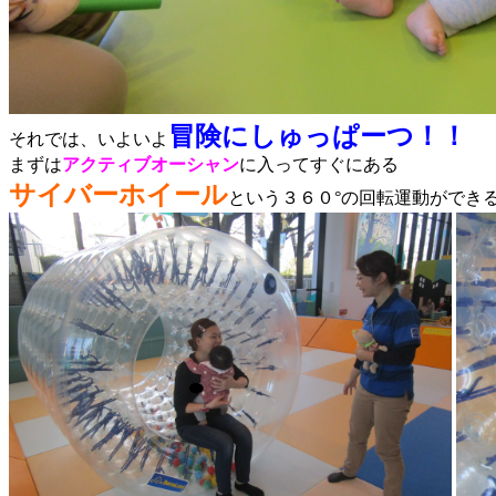
冒険にしゅっぱーつ！！
それでは、いよいよ
まずは
アクティブオーシャン
に入ってすぐにある
サイバーホイール
という３６０°の回転運動ができ