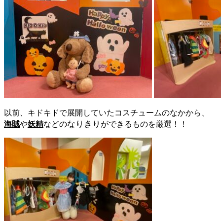
以前、キドキドで展開していたコスチュームのなかから、
なりきり
海賊
や
妖精
などの
ができるものを厳選！！