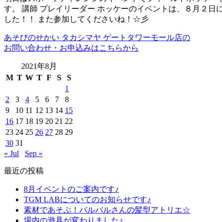
す。 講師 プレイリーダー ホッケーのイベントは、８月２
した！！ また参加してくださいね！☆彡
あそびのせかい タカシマヤ ゲートタワーモール店の
お問い合わせ・お申込みはこちらから
2021年8月
M
T
W
T
F
S
S
1
2
3
4
5
6
7
8
9
10
11
12
13
14
15
16
17
18
19
20
21
22
23
24
25
26
27
28
29
30
31
« Jul
Sep »
最近の投稿
8月イベントのご案内です♪
TGM LABについてのお知らせです♪
素材であそぶ！バルバルさんの髪型アトリエ☆
場内の遊具が変わりました♪