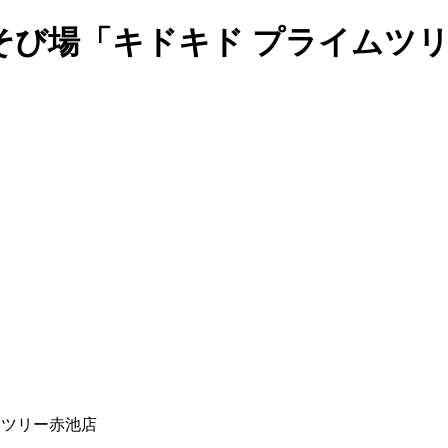
そび場「キドキド プライムツ
ムツリー赤池店