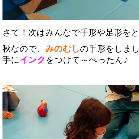
さて！次はみんなで手形や足形を
秋なので、
みのむし
の手形をしま
♪
手に
インク
をつけて～ぺったん