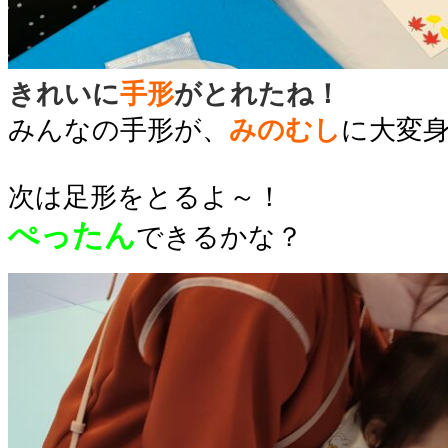
きれいに
手形
がとれたね！
みんなの手形が、
みのむし
に大変
次は足形をとるよ～！
ぺったん
できるかな？