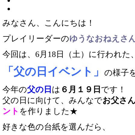
みなさん、こんにちは！
プレイリーダー
の
ゆうなおねえさ
今回は、6月18日（土）に行われた
「父の日イベント」
の様子
今年の
父の日
は
６月１９日
です！
父の日に向けて、みんなで
お父さ
ント
を作りました★
好きな色の台紙を選んだら、