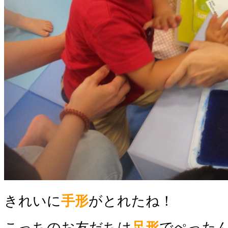
きれいに
手形
がとれたね！
こっちのお友だちは
足形
でぺったん