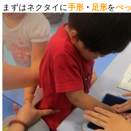
まずはネクタイに
手形
・
足形
を
ぺ