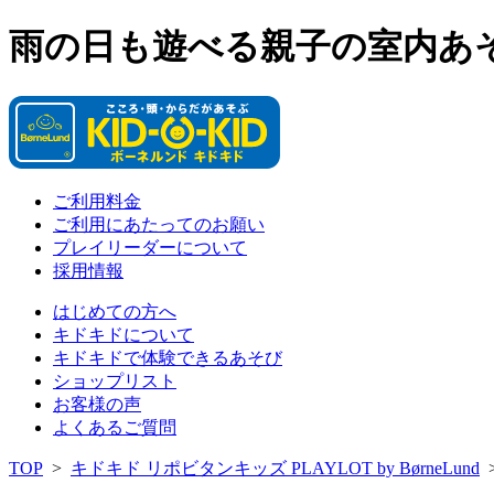
雨の日も遊べる親子の室内あそび場
ご利用料金
ご利用にあたってのお願い
プレイリーダーについて
採用情報
はじめての方へ
キドキドについて
キドキドで体験できるあそび
ショップリスト
お客様の声
よくあるご質問
TOP
>
キドキド リポビタンキッズ PLAYLOT by BørneLund