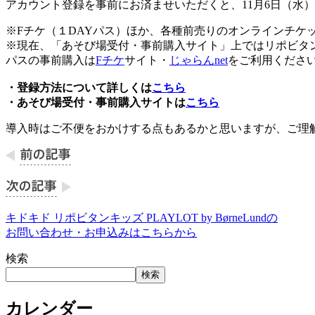
アカウント登録を事前にお済ませいただくと、11月6日（水
※Fチケ（１DAYパス）ほか、各種前売りのオンラインチ
※現在、「あそび場受付・事前購入サイト」上ではリポビタンキッズ
パスの事前購入は
Fチケ
サイト・
じゃらんnet
をご利用くださ
・登録方法について詳しくは
こちら
・あそび場受付・事前購入サイトは
こちら
導入時はご不便をおかけする点もあるかと思いますが、ご理
キドキド リポビタンキッズ PLAYLOT by BørneLundの
お問い合わせ・お申込みはこちらから
検索
検索
カレンダー