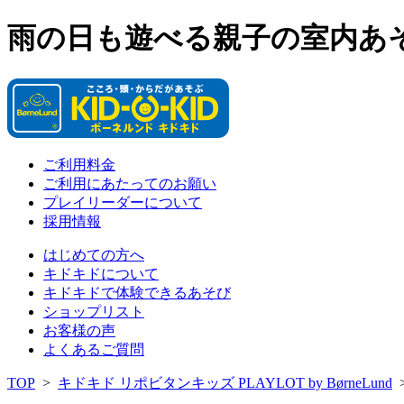
雨の日も遊べる親子の室内あそび場
ご利用料金
ご利用にあたってのお願い
プレイリーダーについて
採用情報
はじめての方へ
キドキドについて
キドキドで体験できるあそび
ショップリスト
お客様の声
よくあるご質問
TOP
>
キドキド リポビタンキッズ PLAYLOT by BørneLund