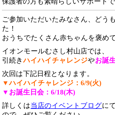
保護者の方も素晴らしいサポート
ご参加いただいたみなさん、どう
た！
おうちでたくさん赤ちゃんを褒めて
イオンモールむさし村山店では、
引続き
ハイハイチャレンジ
や
お誕
次回は下記日程となります。
▼ハイハイチャレンジ：
6/9(火)
▼お誕生日会：6/18(木)
詳しくは
当店のイベントブログ
に
ので、ぜひご覧ください。