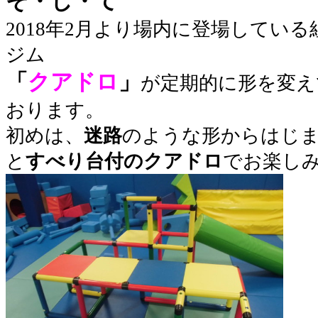
そ・し・て
2018年2月より場内に登場してい
ジム
「
クアドロ
」
が定期的に形を変え
おります。
初めは、
迷路
のような形からはじ
と
すべり台付のクアドロ
でお楽しみ