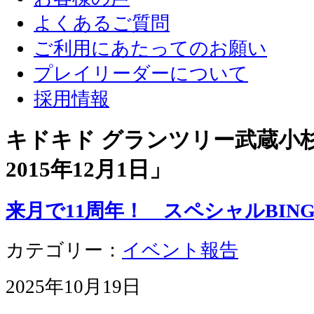
よくあるご質問
ご利用にあたってのお願い
プレイリーダーについて
採用情報
キドキド グランツリー武蔵小杉店
2015年12月1日
」
来月で11周年！ スペシャルBI
カテゴリー：
イベント報告
2025年10月19日