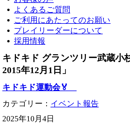
よくあるご質問
ご利用にあたってのお願い
プレイリーダーについて
採用情報
キドキド グランツリー武蔵小杉店
2015年12月1日
」
キドキド運動会🏅
カテゴリー：
イベント報告
2025年10月4日