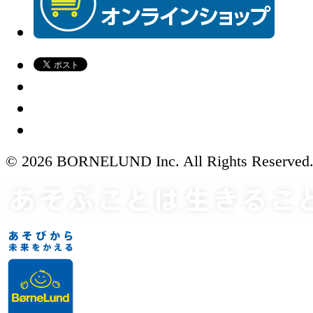
© 2026 BORNELUND Inc. All Rights Reserved