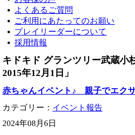
よくあるご質問
ご利用にあたってのお願い
プレイリーダーについて
採用情報
キドキド グランツリー武蔵小杉店
2015年12月1日
」
赤ちゃんイベント♪ 親子でエ
カテゴリー：
イベント報告
2024年08月6日