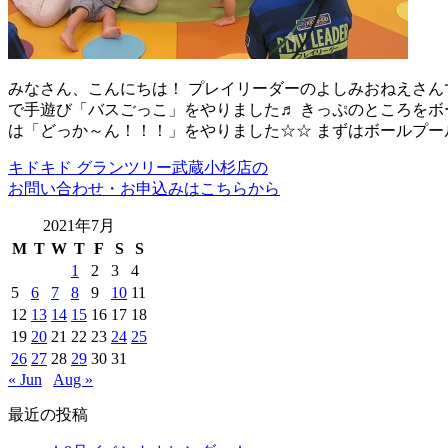
みなさん、こんにちは！ プレイリーダーのよしみおねえさんで
で手遊び「バスごっこ」をやりました♬ きっぷのところをボ
は「どっか～ん！！！」をやりました☆☆ まずはボールプー
キドキド グランツリー武蔵小杉店の
お問い合わせ・お申込みはこちらから
2021年7月
M
T
W
T
F
S
S
1
2
3
4
5
6
7
8
9
10
11
12
13
14
15
16
17
18
19
20
21
22
23
24
25
26
27
28
29
30
31
« Jun
Aug »
最近の投稿